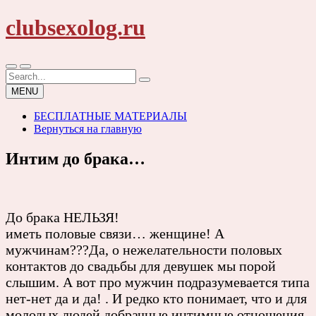
Skip
clubsexolog.ru
to
content
Search
for:
MENU
БЕСПЛАТНЫЕ МАТЕРИАЛЫ
Вернуться на главную
Интим до брака…
До брака НЕЛЬЗЯ!
иметь половые связи… женщине! А
мужчинам???Да, о нежелательности половых
контактов до свадьбы для девушек мы порой
слышим. А вот про мужчин подразумевается типа
нет-нет да и да! . И редко кто понимает, что и для
молодых людей добрачные интимные отношения