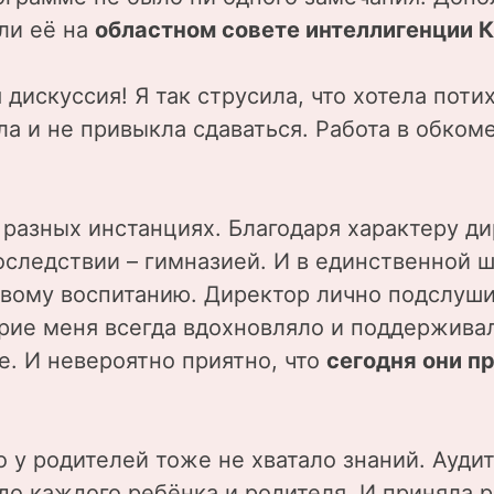
ли её на
областном совете интеллигенции 
дискуссия! Я так струсила, что хотела поти
ела и не привыкла сдаваться. Работа в обком
в разных инстанциях. Благодаря характеру д
оследствии – гимназией. И в единственной 
овому воспитанию. Директор лично подслуши
ерие меня всегда вдохновляло и поддерживал
. И невероятно приятно, что
сегодня они пр
о у родителей тоже не хватало знаний. Ауди
 до каждого ребёнка и родителя. И приняла 