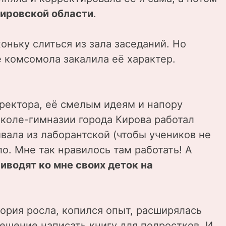
Кировской области
.
хоньку слиться из зала заседаний. Но
е комсомола закалила её характер.
иректора, её смелым идеям и напору
школе-гимназии города Кирова работал
вала из лаборантской (чтобы учеников не
о. Мне так нравилось там работать! А
иводят ко мне своих деток на
тория росла, копился опыт, расширялась
решение написать книгу для подростков. И