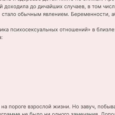
 доходила до дичайших случаев, в том числ
стало обычным явлением. Беременности, а
Этика психосексуальных отношений» в близ
а:
е на пороге взрослой жизни. Но завуч, побыв
программе не было ни одного замечания. Доп