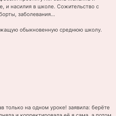
е, и насилия в школе. Сожительство с
борты, заболевания…
лежащую обыкновенную среднюю школу.
ав только на одном уроке! заявила: берёте
олняла и корректировала её я сама, а потом