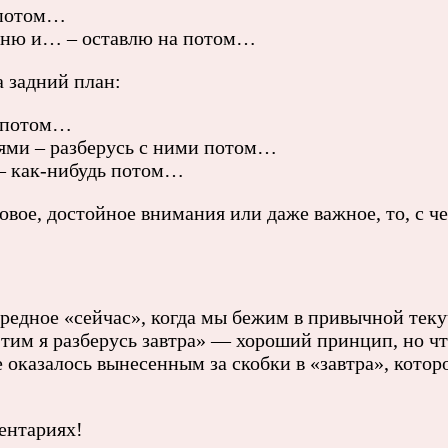
 потом…
раню и… – оставлю на потом…
а задний план:
ю потом…
ями – разберусь с ними потом…
 – как-нибудь потом…
овое, достойное внимания или даже важное, то, с ч
редное «сейчас», когда мы бежим в привычной теку
тим я разберусь завтра» — хороший принцип, но что
 оказалось вынесенным за скобки в «завтра», кото
ентариях!